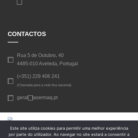
CONTACTOS
Rua 5 de Outubro, 40
4485-010 Aveleda, Portugal
(+351) 229 406 241
(Chamada para a rede fixa nacional)
geral
lasermaq.pt
Este site utiliza cookies para permitir uma melhor experiência
Copyright © Lasermaq, Lda. Todos os direitos reservados. -
por parte do utilizador. Ao navegar no site estará a consentir a