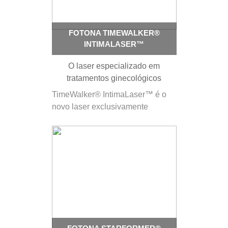
do paciente, tempo de…
FOTONA TIMEWALKER®
INTIMALASER™
O laser especializado em
tratamentos ginecológicos
TimeWalker® IntimaLaser™ é o
novo laser exclusivamente
dedicado a tratamentos
ginecológicos. Com dois
comprimentos de onda de laser
complementares (Er:YAG e
Nd:YAG), uma versatilidade
excecional é alcançada – desde
tratamentos não ablativos Fotona
SMOOTH® e tratamentos
ablativos suaves, a tratamentos…