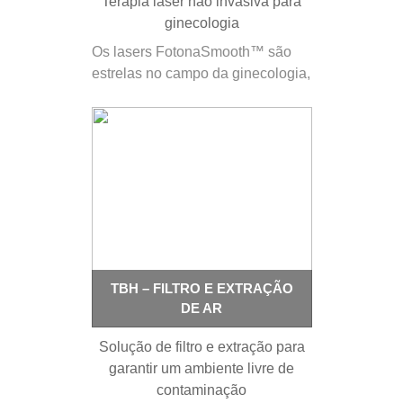
Terapia laser não invasiva para
ginecologia
Os lasers FotonaSmooth™ são
estrelas no campo da ginecologia,
tendo o laser FotonaSmooth™ SP
capacidade comprovada de
realizar uma impressionante
variedade de tratamentos com
resultados clínicos superiores,
maior conforto do paciente, cura
mais rápida e tempo de
inatividade reduzido. Resumos…
TBH – FILTRO E EXTRAÇÃO
DE AR
Solução de filtro e extração para
garantir um ambiente livre de
contaminação