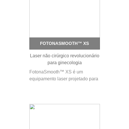
FOTONASMOOTH™ XS
Laser não cirúrgico revolucionário
para ginecologia
FotonaSmooth™ XS é um
equipamento laser projetado para
Ginecologia e é uma escolha
consensual para ginecologistas,
graças à sua capacidade
comprovada para executar uma
gama impressionante de
procedimentos não invasivos e
sem contacto, com maior conforto