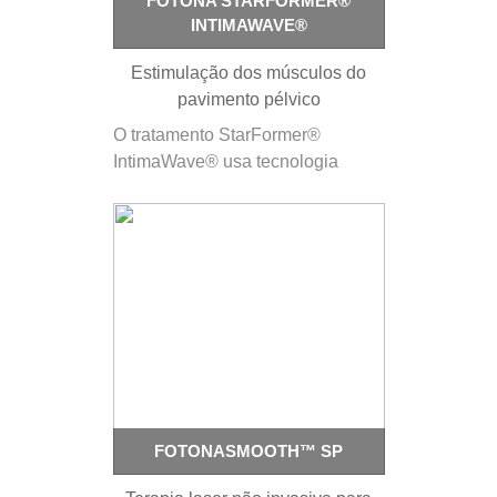
FOTONA STARFORMER®
INTIMAWAVE®
Estimulação dos músculos do
pavimento pélvico
O tratamento StarFormer®
IntimaWave® usa tecnologia
HITS™ não invasiva para
direcionar seletivamente os
tecidos musculares e fornecer
fortalecimento, tonificação e
firmeza dos músculos do
pavimento pélvico para tratar
eficazmente a incontinência
urinária. Como funciona?
StarFormer® pode ser usado
para…
FOTONASMOOTH™ SP