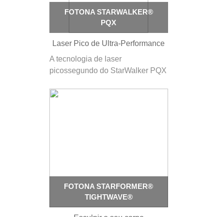
FOTONA STARWALKER®
PQX
Laser Pico de Ultra-Performance
A tecnologia de laser
picossegundo do StarWalker PQX
é a ferramenta perfeita para a
remoção eficaz de pigmentos da
pele sem danificar o tecido
circundante e sem efeitos
colaterais indesejados. Os pulsos
de laser de picossegundo do
StarWalker induzem a…
FOTONA STARFORMER®
TIGHTWAVE®