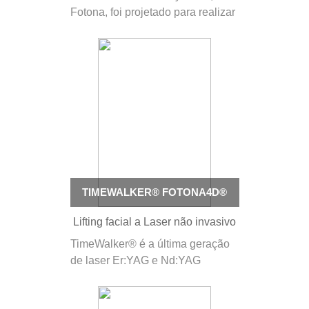
Fotona, foi projetado para realizar
todos os principais tratamentos
estéticos. Combinando dois
comprimentos de onda de laser
complementares, o SP Dynamis
funciona como sistema polivalente
e altamente versátil que pode
executar uma gama
excecionalmente…
TIMEWALKER® FOTONA4D®
Lifting facial a Laser não invasivo
TimeWalker® é a última geração
de laser Er:YAG e Nd:YAG
dedicado a tratamentos estéticos
faciais. Com uma combinação