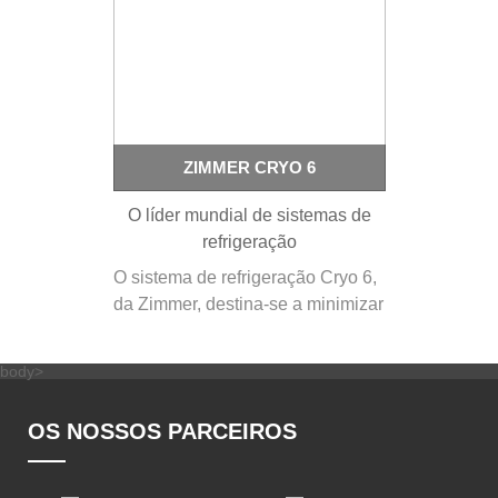
inferior a 2µ e a máscara
cirúrgica…
ZIMMER CRYO 6
O líder mundial de sistemas de
refrigeração
O sistema de refrigeração Cryo 6,
da Zimmer, destina-se a minimizar
a dor e as lesões térmicas que
podem ocorrer durante
body>
tratamentos dermatológicos a
Laser. Pode atingir a temperatura
OS NOSSOS PARCEIROS
de -30º, é económico (sem
consumíveis ou custos adicionais)
e potente…