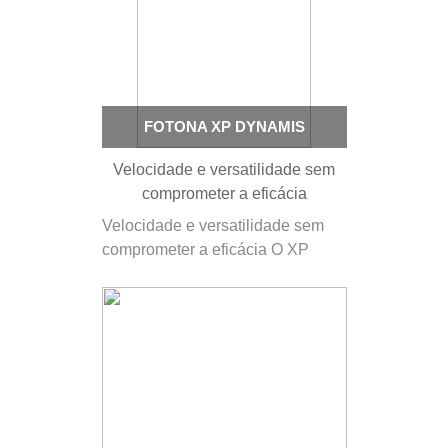
versátil que executa uma ampla
gama de aplicações em
dermatoestética. A energia, as
quatro cores…
FOTONA XP DYNAMIS
Velocidade e versatilidade sem
comprometer a eficácia
Velocidade e versatilidade sem
comprometer a eficácia O XP
Dynamis é a escolha ideal se
valoriza a velocidade para
tratamentos rápidos e de alta
qualidade sem comprometer a
eficácia. No núcleo do XP
Dynamis estão os lasers Nd:YAG
de pulso…