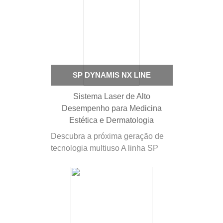
SP DYNAMIS NX LINE
Sistema Laser de Alto
Desempenho para Medicina
Estética e Dermatologia
Descubra a próxima geração de
tecnologia multiuso A linha SP
Dynamis Nx, da Fotona, é uma
solução multifuncional
verdadeiramente versátil para
medicina estética e dermatologia,
projetada para realizar todos os
principais tratamentos estéticos.