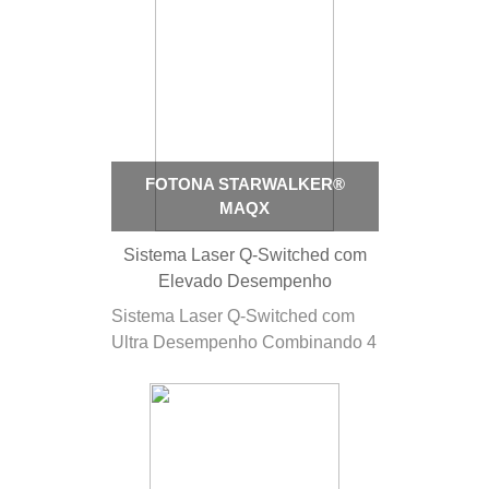
única de tecnologia laser e modos
de tratamento com ASP, o
TimeWalker® foi projetado e
otimizado para procedimentos de
facelifting não invasivos,…
FOTONA STARWALKER®
MAQX
Sistema Laser Q-Switched com
Elevado Desempenho
Sistema Laser Q-Switched com
Ultra Desempenho Combinando 4
comprimentos de onda
complementares e 14
modalidades de laser, o
StarWalker® funciona como um
sistema multiuso altamente