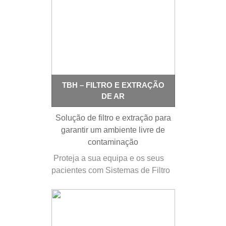
um equipamento compacto,
portátil e com uma excelente
relação qualidade/ preço. O
Lasotronix Smart M-DR permite a
realização de uma grande
variedade…
TBH – FILTRO E EXTRAÇÃO
DE AR
Solução de filtro e extração para
garantir um ambiente livre de
contaminação
Proteja a sua equipa e os seus
pacientes com Sistemas de Filtro
e Extração TBH. Os perigos
partem de microrganismos como
bactérias, vírus e fungos. Estes
têm uma dimensão de partícula