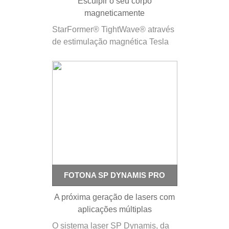
Esculpir o seu corpo
magneticamente
StarFormer® TightWave® através
de estimulação magnética Tesla
(HITS™) de alta intensidade,
permite o fortalecimento dos
músculos, tonificando sem
esforço. O tratamento
StarFormer® TightWave® usa
tecnologia HITS™ não invasiva
para atingir seletivamente os
tecidos musculares e fornecer
fortalecimento, tonificação e…
FOTONA SP DYNAMIS PRO
A próxima geração de lasers com
aplicações múltiplas
O sistema laser SP Dynamis, da