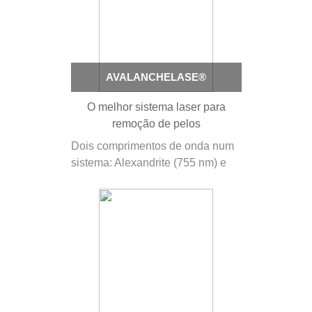
Com mais de 100 opções de
tratamento,…
AVALANCHELASE®
O melhor sistema laser para
remoção de pelos
Dois comprimentos de onda num
sistema: Alexandrite (755 nm) e
Nd:YAG (1064 nm) O
AvalancheLase® realiza
tratamentos excecionalmente
seguros, rápidos e eficazes que
podem ser realizados com apenas
um acessório, sem a necessidade
de usar peças de mão ou
scanners…