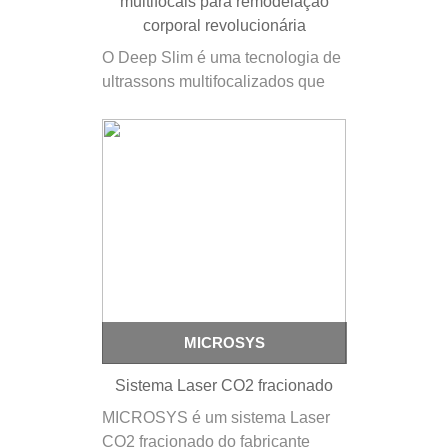
multifocais para remodelação
corporal revolucionária
O Deep Slim é uma tecnologia de
ultrassons multifocalizados que
atua de forma mecânica e precisa
no tecido adiposo, permitindo
tratamentos seguros, confortáveis
e altamente eficazes na
remodelação corporal e no apoio
à recuperação pós-tratamento.
Deep [R]eshapingO Deep Slim…
MICROSYS
Sistema Laser CO2 fracionado
MICROSYS é um sistema Laser
CO2 fracionado do fabricante