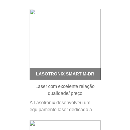
DSE com tubo RF para maior
precisão e durabilidade, bem
como um ergonómico ecrã tátil e
design interessante. Pontos fortes
para laser fracionado com tubo RF
Os danos térmicos…
LASOTRONIX SMART M-DR
Laser com excelente relação
qualidade/ preço
A Lasotronix desenvolveu um
equipamento laser dedicado a
tratamentos de dermatologia
estética, o Laser Smart M-DR. É