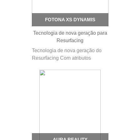
FOTONA XS DYNAMIS
Tecnologia de nova geração para
Resurfacing
Tecnologia de nova geração do
Resurfacing Com atributos
avançados de tratamento e
configurações totalmente
personalizáveis, o XS Dynamis da
Fotona oferece o verdadeiro
resurfacing da pele a laser Er:YAG
de terceira geração. O XS
Dynamis representa uma solução
completa de…
AURA REALITY