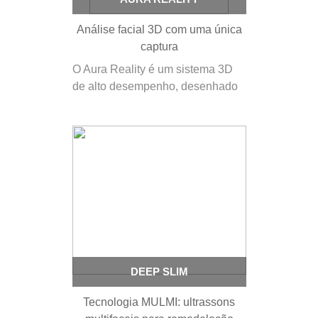
Análise facial 3D com uma única
captura
O Aura Reality é um sistema 3D
de alto desempenho, desenhado
para clínicas estéticas modernas
que procuram aliar precisão
técnica a uma experiência visual
de excelência. Com tecnologia da
Hexagon no seu núcleo, o Aura
permite capturar, numa única
utilização,…
DEEP SLIM
Tecnologia MULMI: ultrassons