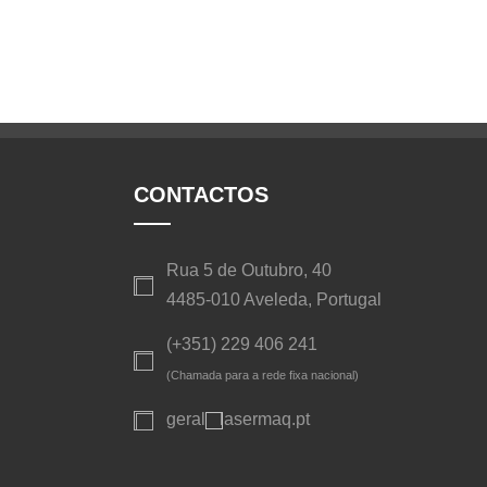
CONTACTOS
Rua 5 de Outubro, 40
4485-010 Aveleda, Portugal
(+351) 229 406 241
(Chamada para a rede fixa nacional)
geral
lasermaq.pt