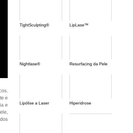
TightSculpting®
LipLase™
Nightlase®
Resurfacing da Pele
cos.
te e
Lipólise a Laser
Hiperidrose
ia e
ele,
ados