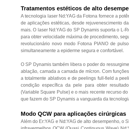
Tratamentos estéticos de alto desemp
A tecnologia laser Nd:YAG da Fotona fornece a pot
de aplicações estéticas, desde rejuvenescimento da
mais. O laser Nd:YAG do SP Dynamis suporta o L-Ru
para obter velocidade máxima de procedimento, segu
revolucionário novo modo Fotona PIANO de pulso
simultaneamente a epiderme segura e confortável.
O SP Dynamis também libera o poder do ressurgimen
ablação, camada a camada de mícron. Com funções q
a totalmente ablativos e de peelings full-field a p
condição específica da pele para obter resulta
(Variable Square Pulse) e o mais recente recurso 
que fazem do SP Dynamis a vanguarda da tecnologia
Modo QCW para aplicações cirúrgicas
Além do Er:YAG e Nd:YAG de alto desempenho, o SP
infravermelhos QCW (Quasi Continuous Wave) Nd:YA