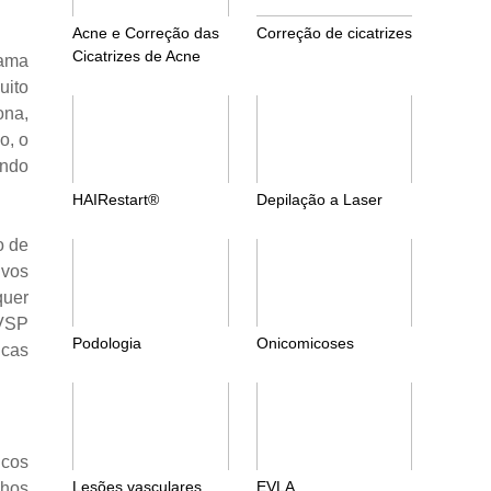
Acne e Correção das
Correção de cicatrizes
Cicatrizes de Acne
gama
uito
ona,
o, o
endo
HAIRestart®
Depilação a Laser
o de
ivos
quer
 VSP
Podologia
Onicomicoses
icas
icos
Lesões vasculares
EVLA
lhos