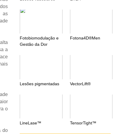
ados
e as
dade
Fotobiomodulação e
Fotona4D®Men
alta
Gestão da Dor
sa a
face
mais
Lesões pigmentadas
VectorLift®
dade
aior
ra o
LineLase™
TensorTight™
a do