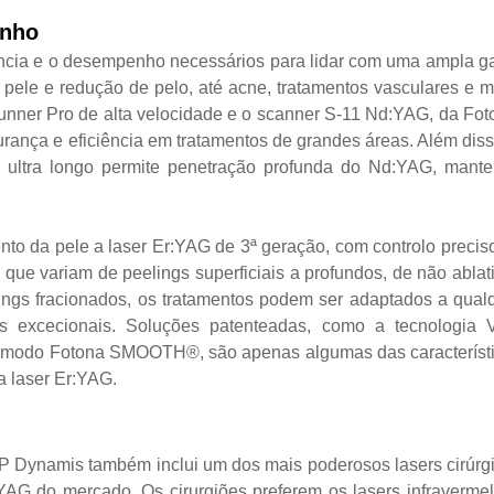
enho
ência e o desempenho necessários para lidar com uma ampla 
 pele e redução de pelo, até acne, tratamentos vasculares e m
nner Pro de alta velocidade e o scanner S-11 Nd:YAG, da Fot
rança e eficiência em tratamentos de grandes áreas. Além diss
 ultra longo permite penetração profunda do Nd:YAG, mant
to da pele a laser Er:YAG de 3ª geração, com controlo precis
ue variam de peelings superficiais a profundos, de não ablat
eelings fracionados, os tratamentos podem ser adaptados a qual
dos excecionais. Soluções patenteadas, como a tecnologia
do modo Fotona SMOOTH®, são apenas algumas das característ
 laser Er:YAG.
 Dynamis também inclui um dos mais poderosos lasers cirúrg
G do mercado. Os cirurgiões preferem os lasers infraverme