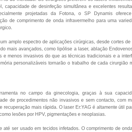
l, capacidade de desinfeção simultânea e excelentes result
ecialmente projetadas da Fotona, o SP Dynamis oferec
ação de comprimento de onda infravermelho para uma varie
rgico.
 amplo espectro de aplicações cirúrgicas, desde cortes de 
ndo mais avançados, como lipólise a laser, ablação Endoveno
s e menos invasivos do que as técnicas tradicionais e a inter
ria personalizáveis ​​tornarão o trabalho de cada cirurgião 
ramenta no campo da ginecologia, graças à sua capaci
dade de procedimentos não invasivos e sem contacto, com m
 e recuperação mais rápida. O laser Er:YAG é altamente útil pa
m como lesões por HPV, pigmentações e neoplasias.
e até ser usado em tecidos infetados. O comprimento de ond