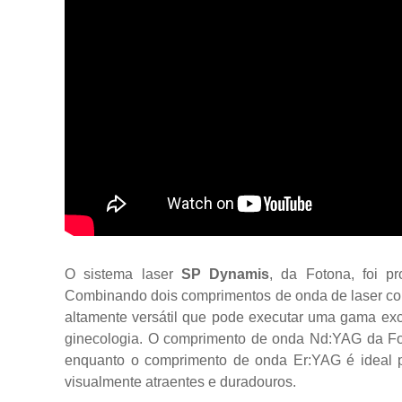
O sistema laser
SP Dynamis
, da Fotona, foi pr
Combinando dois comprimentos de onda de laser co
altamente versátil que pode executar uma gama exc
ginecologia. O comprimento de onda Nd:YAG da Fot
enquanto o comprimento de onda Er:YAG é ideal par
visualmente atraentes e duradouros.