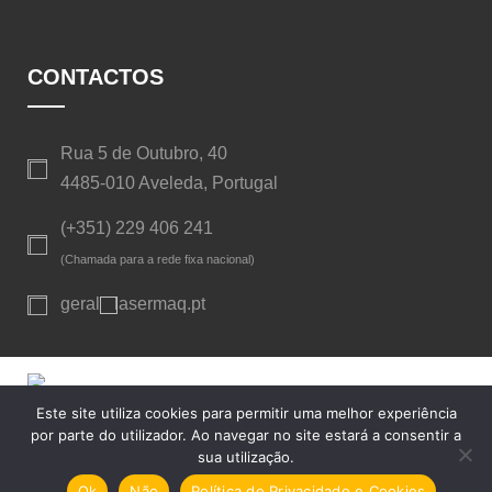
CONTACTOS
Rua 5 de Outubro, 40
4485-010 Aveleda, Portugal
(+351) 229 406 241
(Chamada para a rede fixa nacional)
geral
lasermaq.pt
Este site utiliza cookies para permitir uma melhor experiência
Copyright © Lasermaq, Lda. Todos os direitos reservados. -
por parte do utilizador. Ao navegar no site estará a consentir a
Centros de arbitragem
-
Política de Privacidade e Cookies
-
sua utilização.
Livro de Reclamações Eletrónico
Ok
Não
Política de Privacidade e Cookies